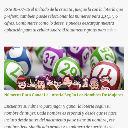
Dorado Noche: 3 4 6 5 7 2 1 1 Lotería Cruz Roja: 4 0 5 9 8 1 6 0
Lotería de Huila: 2 9 4 4 6 1 1 7 Lotería De Manizales: 0 7 1 8 3 0 ...
Este 30-07-26 el método de la cruceta , juegue la con la lotería que
prefiera, también puede seleccionar los números para 2,3,4,5 y 6
cifras. Combinarse como lo desee. Y puedes descargar nuestra
aplicación para tu celular Android totalmente gratis para calcular
la cruceta todos los días aquí: https://goo.gl/b8STkN
Encuentre los mejores números en la cruceta del día 30-07 de
2026. La cruceta le da la oportunidad de escoger o combinar los
números del día para jugar en la lotería de cualquier país. Son
muchos los resultados exitosos de este sistema. Aplique este
sistema en loterías como Powerball, Baloto, Miloto , chances de
Colombia, Nacional, Cash y otras-Pruebe usted mismo y se
sorprenderá de sus resultados. La explicación gráfica de abajo,
además de enseñarle a re alizar la cruceta le muestra varias
Números Para Ganar La Lotería Según Los Nombres De Mujeres
combinaciones muy interesantes para que juegue su lotería
preferida. Los pasos a ...
Encuentre su número para jugar y ganar la lotería según su
nombre de mujer. Cada nombre es especial y desde que se nace,
incluso desde antes del nacimiento ya se tiene un nombre , ese
nombre tiene significado propio y su número de suerte. A través