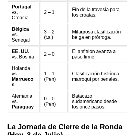
Portugal
Fin de la travesía para
vs.
2 – 1
los croatas.
Croacia
Bélgica
3 – 2
Milagrosa clasificación
vs.
(t.s.)
belga en prórroga.
Senegal
EE. UU.
El anfitrión avanza a
2 – 0
vs. Bosnia
paso firme.
Holanda
vs.
1 – 1
Clasificación histórica
Marrueco
(Pen)
marroquí por penales.
s
Alemania
Batacazo
0 – 0
vs.
sudamericano desde
(Pen)
Paraguay
los once pasos.
La Jornada de Cierre de la Ronda
(Hoy, 3 de Julio)