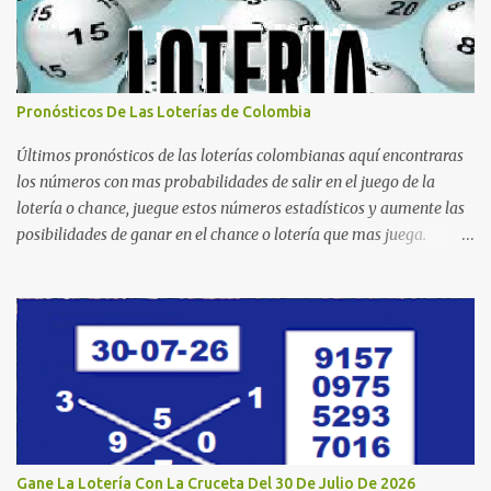
Pronósticos De Las Loterías de Colombia
Últimos pronósticos de las loterías colombianas aquí encontraras
los números con mas probabilidades de salir en el juego de la
lotería o chance, juegue estos números estadísticos y aumente las
posibilidades de ganar en el chance o lotería que mas juega.
Mucha suerte para todos y que se ganen ese premio mayor.
Dorado Día Dorado Tarde Dorado Noche Cruz Roja Huila
Manizales Valle Bogotá Quindio Medellin Santander Risaralda
Boyacá Cundinamarca Tolima Caribeña Dia Caribeña Noche
Sinuano Dia Sinuano Noche Paisita Dia Paisita Noche Culona
Baloto Baloto Revancha Astro Luna Astro Sol Motilon Tarde
Motilon Noche Cauca Meta Cafeterito Tarde Cafeterito Noche
Chontico Dia Chontico Noche Extra de Colombia Lotería Dorado
Día: 6 5 2 8 9 9 7 2 Lotería Dorado Tarde: 5 0 7 3 1 1 1 2 Lotería
Gane La Lotería Con La Cruceta Del 30 De Julio De 2026