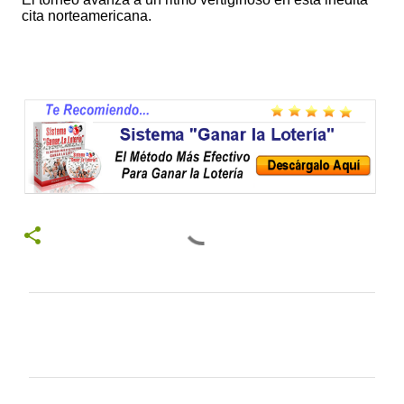
cita norteamericana.
C
o
m
e