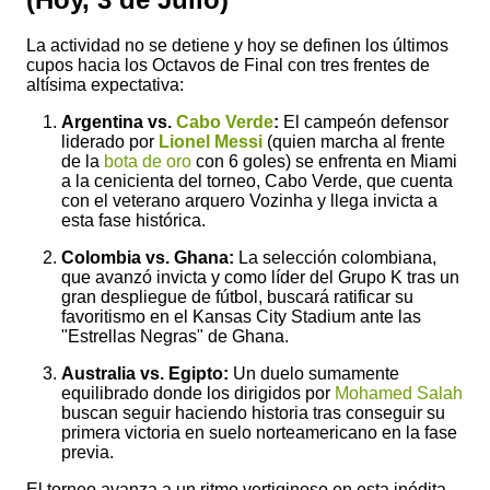
La actividad no se detiene y hoy se definen los últimos
cupos hacia los Octavos de Final con tres frentes de
altísima expectativa:
Argentina vs.
Cabo Verde
:
El campeón defensor
liderado por
Lionel Messi
(quien marcha al frente
de la
bota de oro
con 6 goles) se enfrenta en Miami
a la cenicienta del torneo, Cabo Verde, que cuenta
con el veterano arquero Vozinha y llega invicta a
esta fase histórica.
Colombia vs. Ghana:
La selección colombiana,
que avanzó invicta y como líder del Grupo K tras un
gran despliegue de fútbol, buscará ratificar su
favoritismo en el Kansas City Stadium ante las
"Estrellas Negras" de Ghana.
Australia vs. Egipto:
Un duelo sumamente
equilibrado donde los dirigidos por
Mohamed Salah
buscan seguir haciendo historia tras conseguir su
primera victoria en suelo norteamericano en la fase
previa.
El torneo avanza a un ritmo vertiginoso en esta inédita