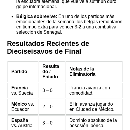
la escuadra alemana, que vuelve a sufrir un duro
golpe internacional.
Bélgica sobrevive:
En uno de los partidos más
emocionantes de la semana, los belgas remontaron
en tiempo extra para vencer 3-2 a una combativa
selección de Senegal.
Resultados Recientes de
Dieciseisavos de Final
Resulta
Notas de la
Partido
do /
Eliminatoria
Estado
Francia
Francia avanza con
3 – 0
vs. Suecia
comodidad.
México
vs.
El tri avanza jugando
2 – 0
Ecuador
en Ciudad de México.
España
Dominio absoluto de la
3 – 0
vs. Austria
posesión ibérica.