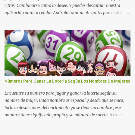
cifras. Combinarse como lo desee. Y puedes descargar nuestra
aplicación para tu celular Android totalmente gratis para calcular
la cruceta todos los días aquí: https://goo.gl/b8STkN
Encuentre los mejores números en la cruceta del día 30-07 de
2026. La cruceta le da la oportunidad de escoger o combinar los
números del día para jugar en la lotería de cualquier país. Son
muchos los resultados exitosos de este sistema. Aplique este
sistema en loterías como Powerball, Baloto, Miloto , chances de
Colombia, Nacional, Cash y otras-Pruebe usted mismo y se
sorprenderá de sus resultados. La explicación gráfica de abajo,
además de enseñarle a re alizar la cruceta le muestra varias
Números Para Ganar La Lotería Según Los Nombres De Mujeres
combinaciones muy interesantes para que juegue su lotería
preferida. Los pasos a ...
Encuentre su número para jugar y ganar la lotería según su
nombre de mujer. Cada nombre es especial y desde que se nace,
incluso desde antes del nacimiento ya se tiene un nombre , ese
nombre tiene significado propio y su número de suerte. A través
del nombre se puede descubrir cuál es el carácter de una persona,
los sentimientos y cuales son las metas que se van a alcanzar, cual