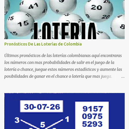
Pronósticos De Las Loterías de Colombia
Últimos pronósticos de las loterías colombianas aquí encontraras
los números con mas probabilidades de salir en el juego de la
lotería o chance, juegue estos números estadísticos y aumente las
posibilidades de ganar en el chance o lotería que mas juega.
Mucha suerte para todos y que se ganen ese premio mayor.
Dorado Día Dorado Tarde Dorado Noche Cruz Roja Huila
Manizales Valle Bogotá Quindio Medellin Santander Risaralda
Boyacá Cundinamarca Tolima Caribeña Dia Caribeña Noche
Sinuano Dia Sinuano Noche Paisita Dia Paisita Noche Culona
Baloto Baloto Revancha Astro Luna Astro Sol Motilon Tarde
Motilon Noche Cauca Meta Cafeterito Tarde Cafeterito Noche