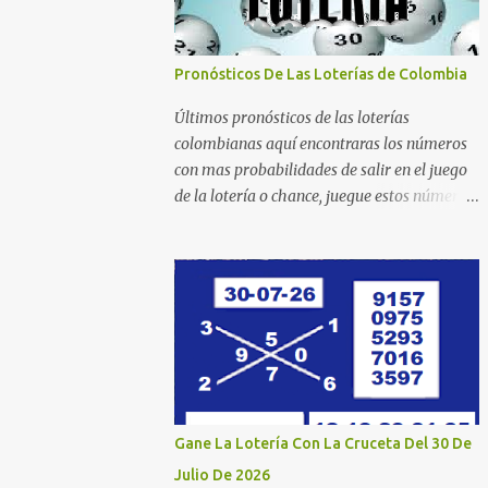
Pronósticos De Las Loterías de Colombia
Últimos pronósticos de las loterías
colombianas aquí encontraras los números
con mas probabilidades de salir en el juego
de la lotería o chance, juegue estos números
estadísticos y aumente las posibilidades de
ganar en el chance o lotería que mas juega.
Mucha suerte para todos y que se ganen ese
premio mayor. Dorado Día Dorado Tarde
Dorado Noche Cruz Roja Huila Manizales
Valle Bogotá Quindio Medellin Santander
Risaralda Boyacá Cundinamarca Tolima
Caribeña Dia Caribeña Noche Sinuano Dia
Sinuano Noche Paisita Dia Paisita Noche
Gane La Lotería Con La Cruceta Del 30 De
Culona Baloto Baloto Revancha Astro Luna
Julio De 2026
Astro Sol Motilon Tarde Motilon Noche