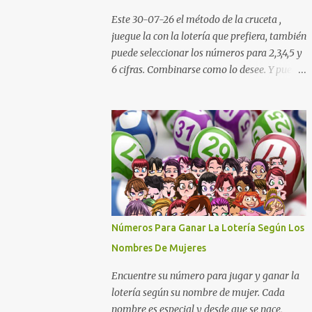
Cauca Meta Cafeterito Tarde Cafeterito
Este 30-07-26 el método de la cruceta ,
Noche Chontico Dia Chontico Noche Extra
juegue la con la lotería que prefiera, también
de Colombia Lotería Dorado Día: 6 5 2 8 9 9
puede seleccionar los números para 2,3,4,5 y
7 2 Lotería Dorado Tarde: 5 0 7 3 1 1 1 2
6 cifras. Combinarse como lo desee. Y puedes
Lotería Dorado Noche: 3 4 6 5 7 2 1 1 Lotería
descargar nuestra aplicación para tu celular
Cruz Roja: 4 0 5 9 8 1 6 0 Lotería de Huila: 2
Android totalmente gratis para calcular la
9 4 4 6 1 1 7 Lotería De Manizales: 0 7 1 8 3 0
cruceta todos los días aquí:
...
https://goo.gl/b8STkN Encuentre los
mejores números en la cruceta del día 30-
07 de 2026. La cruceta le da la oportunidad
de escoger o combinar los números del día
para jugar en la lotería de cualquier país.
Son muchos los resultados exitosos de este
Números Para Ganar La Lotería Según Los
sistema. Aplique este sistema en loterías
Nombres De Mujeres
como Powerball, Baloto, Miloto , chances de
Colombia, Nacional, Cash y otras-Pruebe
Encuentre su número para jugar y ganar la
usted mismo y se sorprenderá de sus
lotería según su nombre de mujer. Cada
resultados. La explicación gráfica de abajo,
nombre es especial y desde que se nace,