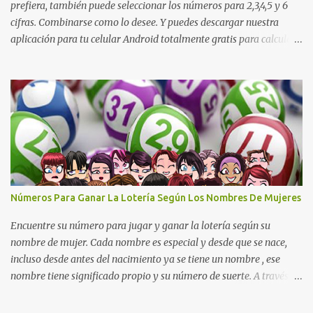
prefiera, también puede seleccionar los números para 2,3,4,5 y 6
cifras. Combinarse como lo desee. Y puedes descargar nuestra
aplicación para tu celular Android totalmente gratis para calcular
la cruceta todos los días aquí: https://goo.gl/b8STkN
Encuentre los mejores números en la cruceta del día 30-07 de
2026. La cruceta le da la oportunidad de escoger o combinar los
números del día para jugar en la lotería de cualquier país. Son
muchos los resultados exitosos de este sistema. Aplique este
sistema en loterías como Powerball, Baloto, Miloto , chances de
Colombia, Nacional, Cash y otras-Pruebe usted mismo y se
sorprenderá de sus resultados. La explicación gráfica de abajo,
además de enseñarle a re alizar la cruceta le muestra varias
Números Para Ganar La Lotería Según Los Nombres De Mujeres
combinaciones muy interesantes para que juegue su lotería
preferida. Los pasos a ...
Encuentre su número para jugar y ganar la lotería según su
nombre de mujer. Cada nombre es especial y desde que se nace,
incluso desde antes del nacimiento ya se tiene un nombre , ese
nombre tiene significado propio y su número de suerte. A través
del nombre se puede descubrir cuál es el carácter de una persona,
los sentimientos y cuales son las metas que se van a alcanzar, cual