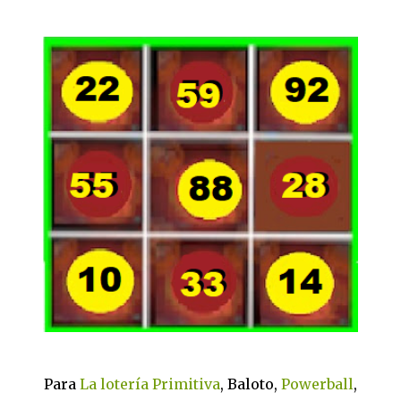
Para
La lotería Primitiva
, Baloto,
Powerball
,