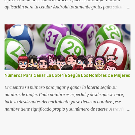
aplicación para tu celular Android totalmente gratis para calcular
la cruceta todos los días aquí: https://goo.gl/b8STkN
Encuentre los mejores números en la cruceta del día 30-07 de
2026. La cruceta le da la oportunidad de escoger o combinar los
números del día para jugar en la lotería de cualquier país. Son
muchos los resultados exitosos de este sistema. Aplique este
sistema en loterías como Powerball, Baloto, Miloto , chances de
Colombia, Nacional, Cash y otras-Pruebe usted mismo y se
sorprenderá de sus resultados. La explicación gráfica de abajo,
además de enseñarle a re alizar la cruceta le muestra varias
Números Para Ganar La Lotería Según Los Nombres De Mujeres
combinaciones muy interesantes para que juegue su lotería
preferida. Los pasos a ...
Encuentre su número para jugar y ganar la lotería según su
nombre de mujer. Cada nombre es especial y desde que se nace,
incluso desde antes del nacimiento ya se tiene un nombre , ese
nombre tiene significado propio y su número de suerte. A través
del nombre se puede descubrir cuál es el carácter de una persona,
los sentimientos y cuales son las metas que se van a alcanzar, cual
es el camino a seguir y cuales son los obstáculos que se