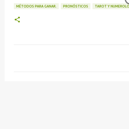
MÉTODOS PARA GANAR.
PRONÓSTICOS
TAROT Y NUMEROLO
C
o
m
e
n
t
a
r
i
o