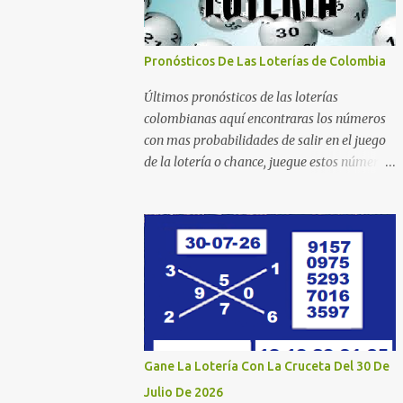
Pronósticos De Las Loterías de Colombia
Últimos pronósticos de las loterías
colombianas aquí encontraras los números
con mas probabilidades de salir en el juego
de la lotería o chance, juegue estos números
estadísticos y aumente las posibilidades de
ganar en el chance o lotería que mas juega.
Mucha suerte para todos y que se ganen ese
premio mayor. Dorado Día Dorado Tarde
Dorado Noche Cruz Roja Huila Manizales
Valle Bogotá Quindio Medellin Santander
Risaralda Boyacá Cundinamarca Tolima
Caribeña Dia Caribeña Noche Sinuano Dia
Sinuano Noche Paisita Dia Paisita Noche
Gane La Lotería Con La Cruceta Del 30 De
Culona Baloto Baloto Revancha Astro Luna
Julio De 2026
Astro Sol Motilon Tarde Motilon Noche