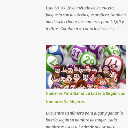
Cauca Meta Cafeterito Tarde Cafeterito
Este 30-07-26 el método de la cruceta ,
Noche Chontico Dia Chontico Noche Extra
juegue la con la lotería que prefiera, también
de Colombia Lotería Dorado Día: 6 5 2 8 9 9
puede seleccionar los números para 2,3,4,5 y
7 2 Lotería Dorado Tarde: 5 0 7 3 1 1 1 2
6 cifras. Combinarse como lo desee. Y puedes
Lotería Dorado Noche: 3 4 6 5 7 2 1 1 Lotería
descargar nuestra aplicación para tu celular
Cruz Roja: 4 0 5 9 8 1 6 0 Lotería de Huila: 2
Android totalmente gratis para calcular la
9 4 4 6 1 1 7 Lotería De Manizales: 0 7 1 8 3 0
cruceta todos los días aquí:
...
https://goo.gl/b8STkN Encuentre los
mejores números en la cruceta del día 30-
07 de 2026. La cruceta le da la oportunidad
de escoger o combinar los números del día
para jugar en la lotería de cualquier país.
Son muchos los resultados exitosos de este
Números Para Ganar La Lotería Según Los
sistema. Aplique este sistema en loterías
Nombres De Mujeres
como Powerball, Baloto, Miloto , chances de
Colombia, Nacional, Cash y otras-Pruebe
Encuentre su número para jugar y ganar la
usted mismo y se sorprenderá de sus
lotería según su nombre de mujer. Cada
resultados. La explicación gráfica de abajo,
nombre es especial y desde que se nace,