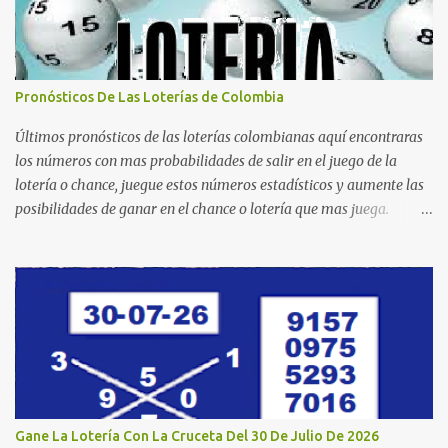
Pronósticos De Las Loterías de Colombia
Últimos pronósticos de las loterías colombianas aquí encontraras
los números con mas probabilidades de salir en el juego de la
lotería o chance, juegue estos números estadísticos y aumente las
posibilidades de ganar en el chance o lotería que mas juega.
Mucha suerte para todos y que se ganen ese premio mayor.
Dorado Día Dorado Tarde Dorado Noche Cruz Roja Huila
Manizales Valle Bogotá Quindio Medellin Santander Risaralda
Boyacá Cundinamarca Tolima Caribeña Dia Caribeña Noche
Sinuano Dia Sinuano Noche Paisita Dia Paisita Noche Culona
Baloto Baloto Revancha Astro Luna Astro Sol Motilon Tarde
Motilon Noche Cauca Meta Cafeterito Tarde Cafeterito Noche
Chontico Dia Chontico Noche Extra de Colombia Lotería Dorado
Día: 6 5 2 8 9 9 7 2 Lotería Dorado Tarde: 5 0 7 3 1 1 1 2 Lotería
Gane La Lotería Con La Cruceta Del 30 De Julio De 2026