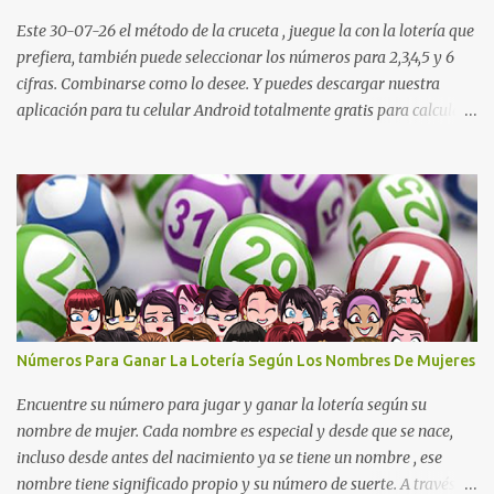
Dorado Noche: 3 4 6 5 7 2 1 1 Lotería Cruz Roja: 4 0 5 9 8 1 6 0
Lotería de Huila: 2 9 4 4 6 1 1 7 Lotería De Manizales: 0 7 1 8 3 0 ...
Este 30-07-26 el método de la cruceta , juegue la con la lotería que
prefiera, también puede seleccionar los números para 2,3,4,5 y 6
cifras. Combinarse como lo desee. Y puedes descargar nuestra
aplicación para tu celular Android totalmente gratis para calcular
la cruceta todos los días aquí: https://goo.gl/b8STkN
Encuentre los mejores números en la cruceta del día 30-07 de
2026. La cruceta le da la oportunidad de escoger o combinar los
números del día para jugar en la lotería de cualquier país. Son
muchos los resultados exitosos de este sistema. Aplique este
sistema en loterías como Powerball, Baloto, Miloto , chances de
Colombia, Nacional, Cash y otras-Pruebe usted mismo y se
sorprenderá de sus resultados. La explicación gráfica de abajo,
además de enseñarle a re alizar la cruceta le muestra varias
Números Para Ganar La Lotería Según Los Nombres De Mujeres
combinaciones muy interesantes para que juegue su lotería
preferida. Los pasos a ...
Encuentre su número para jugar y ganar la lotería según su
nombre de mujer. Cada nombre es especial y desde que se nace,
incluso desde antes del nacimiento ya se tiene un nombre , ese
nombre tiene significado propio y su número de suerte. A través