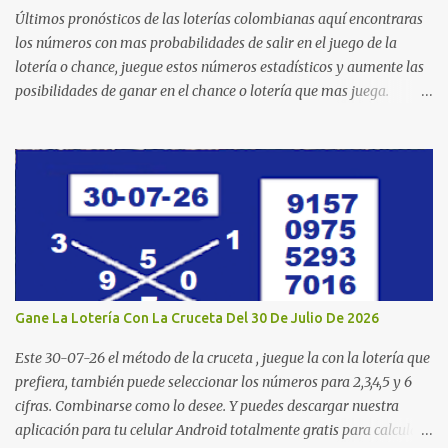
Últimos pronósticos de las loterías colombianas aquí encontraras
los números con mas probabilidades de salir en el juego de la
lotería o chance, juegue estos números estadísticos y aumente las
posibilidades de ganar en el chance o lotería que mas juega.
Mucha suerte para todos y que se ganen ese premio mayor.
Dorado Día Dorado Tarde Dorado Noche Cruz Roja Huila
Manizales Valle Bogotá Quindio Medellin Santander Risaralda
Boyacá Cundinamarca Tolima Caribeña Dia Caribeña Noche
Sinuano Dia Sinuano Noche Paisita Dia Paisita Noche Culona
Baloto Baloto Revancha Astro Luna Astro Sol Motilon Tarde
Motilon Noche Cauca Meta Cafeterito Tarde Cafeterito Noche
Chontico Dia Chontico Noche Extra de Colombia Lotería Dorado
Día: 6 5 2 8 9 9 7 2 Lotería Dorado Tarde: 5 0 7 3 1 1 1 2 Lotería
Gane La Lotería Con La Cruceta Del 30 De Julio De 2026
Dorado Noche: 3 4 6 5 7 2 1 1 Lotería Cruz Roja: 4 0 5 9 8 1 6 0
Lotería de Huila: 2 9 4 4 6 1 1 7 Lotería De Manizales: 0 7 1 8 3 0 ...
Este 30-07-26 el método de la cruceta , juegue la con la lotería que
prefiera, también puede seleccionar los números para 2,3,4,5 y 6
cifras. Combinarse como lo desee. Y puedes descargar nuestra
aplicación para tu celular Android totalmente gratis para calcular