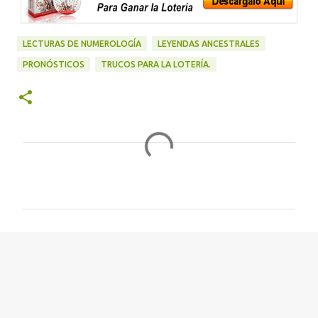
LECTURAS DE NUMEROLOGÍA
LEYENDAS ANCESTRALES
PRONÓSTICOS
TRUCOS PARA LA LOTERÍA.
C
o
m
e
n
t
a
r