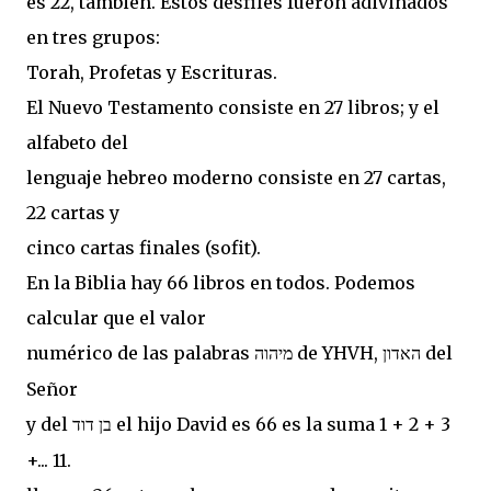
es 22, también. Estos desfiles fueron adivinados
en tres grupos:
Torah, Profetas y Escrituras.
El Nuevo Testamento consiste en 27 libros; y el
alfabeto del
lenguaje hebreo moderno consiste en 27 cartas,
22 cartas y
cinco cartas finales (sofit).
En la Biblia hay 66 libros en todos. Podemos
calcular que el valor
numérico de las palabras
de YHVH,
del
האדון
מיהוה
Señor
y del
el hijo David es 66 es la suma 1 + 2 + 3
בן דוד
+... 11.