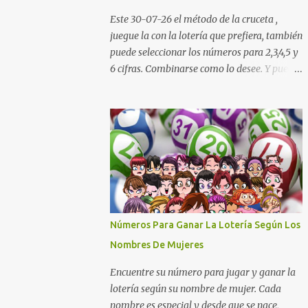
Cauca Meta Cafeterito Tarde Cafeterito
Este 30-07-26 el método de la cruceta ,
Noche Chontico Dia Chontico Noche Extra
juegue la con la lotería que prefiera, también
de Colombia Lotería Dorado Día: 6 5 2 8 9 9
puede seleccionar los números para 2,3,4,5 y
7 2 Lotería Dorado Tarde: 5 0 7 3 1 1 1 2
6 cifras. Combinarse como lo desee. Y puedes
Lotería Dorado Noche: 3 4 6 5 7 2 1 1 Lotería
descargar nuestra aplicación para tu celular
Cruz Roja: 4 0 5 9 8 1 6 0 Lotería de Huila: 2
Android totalmente gratis para calcular la
9 4 4 6 1 1 7 Lotería De Manizales: 0 7 1 8 3 0
cruceta todos los días aquí:
...
https://goo.gl/b8STkN Encuentre los
mejores números en la cruceta del día 30-
07 de 2026. La cruceta le da la oportunidad
de escoger o combinar los números del día
para jugar en la lotería de cualquier país.
Son muchos los resultados exitosos de este
Números Para Ganar La Lotería Según Los
sistema. Aplique este sistema en loterías
Nombres De Mujeres
como Powerball, Baloto, Miloto , chances de
Colombia, Nacional, Cash y otras-Pruebe
Encuentre su número para jugar y ganar la
usted mismo y se sorprenderá de sus
lotería según su nombre de mujer. Cada
resultados. La explicación gráfica de abajo,
nombre es especial y desde que se nace,