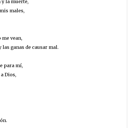
 y la muerte,
 mis males,
o me vean,
y las ganas de causar mal.
le para mí,
 a Dios,
ión.