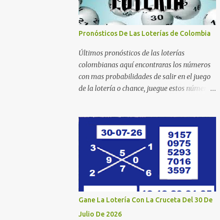
Pronósticos De Las Loterías de Colombia
Últimos pronósticos de las loterías
colombianas aquí encontraras los números
con mas probabilidades de salir en el juego
de la lotería o chance, juegue estos números
estadísticos y aumente las posibilidades de
ganar en el chance o lotería que mas juega.
Mucha suerte para todos y que se ganen ese
premio mayor. Dorado Día Dorado Tarde
Dorado Noche Cruz Roja Huila Manizales
Valle Bogotá Quindio Medellin Santander
Risaralda Boyacá Cundinamarca Tolima
Caribeña Dia Caribeña Noche Sinuano Dia
Sinuano Noche Paisita Dia Paisita Noche
Gane La Lotería Con La Cruceta Del 30 De
Culona Baloto Baloto Revancha Astro Luna
Julio De 2026
Astro Sol Motilon Tarde Motilon Noche