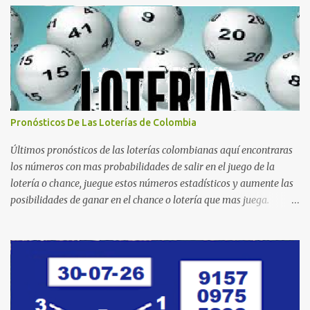
Pronósticos De Las Loterías de Colombia
Últimos pronósticos de las loterías colombianas aquí encontraras
los números con mas probabilidades de salir en el juego de la
lotería o chance, juegue estos números estadísticos y aumente las
posibilidades de ganar en el chance o lotería que mas juega.
Mucha suerte para todos y que se ganen ese premio mayor.
Dorado Día Dorado Tarde Dorado Noche Cruz Roja Huila
Manizales Valle Bogotá Quindio Medellin Santander Risaralda
Boyacá Cundinamarca Tolima Caribeña Dia Caribeña Noche
Sinuano Dia Sinuano Noche Paisita Dia Paisita Noche Culona
Baloto Baloto Revancha Astro Luna Astro Sol Motilon Tarde