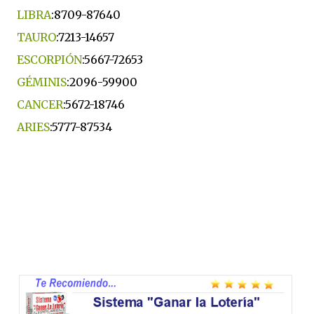
LIBRA
:8709-87640
TAURO
:7213-14657
ESCORPIÓN
:5667-72653
GÉMINIS
:2096-59900
CANCER
:5672-18746
ARIES
:5777-87534