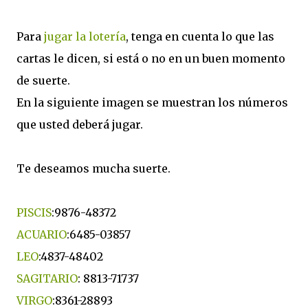
Para
jugar la lotería
, tenga en cuenta lo que las
cartas le dicen, si está o no en un buen momento
de suerte.
En la siguiente imagen se muestran los números
que usted deberá jugar.
Te deseamos mucha suerte.
PISCIS
:9876-48372
ACUARIO
:6485-03857
LEO
:4837-48402
SAGITARIO
: 8813-71737
VIRGO
:8361-28893