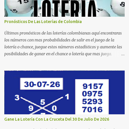
Pronósticos De Las Loterías de Colombia
Últimos pronósticos de las loterías colombianas aquí encontraras
los números con mas probabilidades de salir en el juego de la
lotería o chance, juegue estos números estadísticos y aumente las
posibilidades de ganar en el chance o lotería que mas juega.
Mucha suerte para todos y que se ganen ese premio mayor.
Dorado Día Dorado Tarde Dorado Noche Cruz Roja Huila
Manizales Valle Bogotá Quindio Medellin Santander Risaralda
Boyacá Cundinamarca Tolima Caribeña Dia Caribeña Noche
Sinuano Dia Sinuano Noche Paisita Dia Paisita Noche Culona
Baloto Baloto Revancha Astro Luna Astro Sol Motilon Tarde
Motilon Noche Cauca Meta Cafeterito Tarde Cafeterito Noche
Chontico Dia Chontico Noche Extra de Colombia Lotería Dorado
Día: 6 5 2 8 9 9 7 2 Lotería Dorado Tarde: 5 0 7 3 1 1 1 2 Lotería
Gane La Lotería Con La Cruceta Del 30 De Julio De 2026
Dorado Noche: 3 4 6 5 7 2 1 1 Lotería Cruz Roja: 4 0 5 9 8 1 6 0