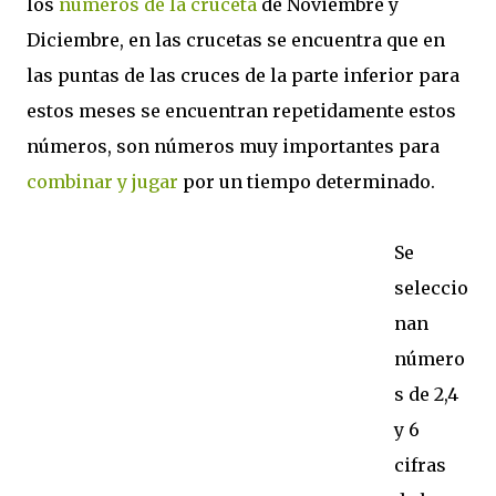
los
números de la cruceta
de Noviembre y
Diciembre, en las crucetas se encuentra que en
las puntas de las cruces de la parte inferior para
estos meses se encuentran repetidamente estos
números, son números muy importantes para
combinar y jugar
por un tiempo determinado.
Se
seleccio
nan
número
s de 2,4
y 6
cifras