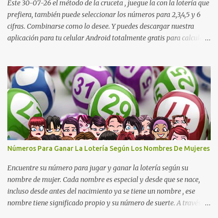
Lotería de Huila: 2 9 4 4 6 1 1 7 Lotería De Manizales: 0 7 1 8 3 0 ...
Este 30-07-26 el método de la cruceta , juegue la con la lotería que
prefiera, también puede seleccionar los números para 2,3,4,5 y 6
cifras. Combinarse como lo desee. Y puedes descargar nuestra
aplicación para tu celular Android totalmente gratis para calcular
la cruceta todos los días aquí: https://goo.gl/b8STkN
Encuentre los mejores números en la cruceta del día 30-07 de
2026. La cruceta le da la oportunidad de escoger o combinar los
números del día para jugar en la lotería de cualquier país. Son
muchos los resultados exitosos de este sistema. Aplique este
sistema en loterías como Powerball, Baloto, Miloto , chances de
Colombia, Nacional, Cash y otras-Pruebe usted mismo y se
sorprenderá de sus resultados. La explicación gráfica de abajo,
además de enseñarle a re alizar la cruceta le muestra varias
Números Para Ganar La Lotería Según Los Nombres De Mujeres
combinaciones muy interesantes para que juegue su lotería
preferida. Los pasos a ...
Encuentre su número para jugar y ganar la lotería según su
nombre de mujer. Cada nombre es especial y desde que se nace,
incluso desde antes del nacimiento ya se tiene un nombre , ese
nombre tiene significado propio y su número de suerte. A través
del nombre se puede descubrir cuál es el carácter de una persona,