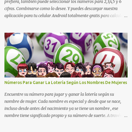
prefiera, también puede seleccionar los números para 2,3,4,5 y 6
cifras. Combinarse como lo desee. Y puedes descargar nuestra
aplicación para tu celular Android totalmente gratis para calcular
la cruceta todos los días aquí: https://goo.gl/b8STkN
Encuentre los mejores números en la cruceta del día 30-07 de
2026. La cruceta le da la oportunidad de escoger o combinar los
números del día para jugar en la lotería de cualquier país. Son
muchos los resultados exitosos de este sistema. Aplique este
sistema en loterías como Powerball, Baloto, Miloto , chances de
Colombia, Nacional, Cash y otras-Pruebe usted mismo y se
sorprenderá de sus resultados. La explicación gráfica de abajo,
además de enseñarle a re alizar la cruceta le muestra varias
Números Para Ganar La Lotería Según Los Nombres De Mujeres
combinaciones muy interesantes para que juegue su lotería
preferida. Los pasos a ...
Encuentre su número para jugar y ganar la lotería según su
nombre de mujer. Cada nombre es especial y desde que se nace,
incluso desde antes del nacimiento ya se tiene un nombre , ese
nombre tiene significado propio y su número de suerte. A través
del nombre se puede descubrir cuál es el carácter de una persona,
los sentimientos y cuales son las metas que se van a alcanzar, cual