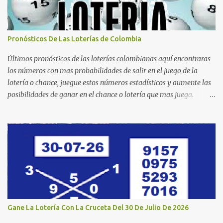
Pronósticos De Las Loterías de Colombia
Últimos pronósticos de las loterías colombianas aquí encontraras
los números con mas probabilidades de salir en el juego de la
lotería o chance, juegue estos números estadísticos y aumente las
posibilidades de ganar en el chance o lotería que mas juega.
Mucha suerte para todos y que se ganen ese premio mayor.
Dorado Día Dorado Tarde Dorado Noche Cruz Roja Huila
Manizales Valle Bogotá Quindio Medellin Santander Risaralda
Boyacá Cundinamarca Tolima Caribeña Dia Caribeña Noche
Sinuano Dia Sinuano Noche Paisita Dia Paisita Noche Culona
Baloto Baloto Revancha Astro Luna Astro Sol Motilon Tarde
Motilon Noche Cauca Meta Cafeterito Tarde Cafeterito Noche
Chontico Dia Chontico Noche Extra de Colombia Lotería Dorado
Día: 6 5 2 8 9 9 7 2 Lotería Dorado Tarde: 5 0 7 3 1 1 1 2 Lotería
Gane La Lotería Con La Cruceta Del 30 De Julio De 2026
Dorado Noche: 3 4 6 5 7 2 1 1 Lotería Cruz Roja: 4 0 5 9 8 1 6 0