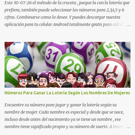
Lotería de Huila: 2 9 4 4 6 1 1 7 Lotería De Manizales: 0 7 1 8 3 0 ...
Este 30-07-26 el método de la cruceta , juegue la con la lotería que
prefiera, también puede seleccionar los números para 2,3,4,5 y 6
cifras. Combinarse como lo desee. Y puedes descargar nuestra
aplicación para tu celular Android totalmente gratis para calcular
la cruceta todos los días aquí: https://goo.gl/b8STkN
Encuentre los mejores números en la cruceta del día 30-07 de
2026. La cruceta le da la oportunidad de escoger o combinar los
números del día para jugar en la lotería de cualquier país. Son
muchos los resultados exitosos de este sistema. Aplique este
sistema en loterías como Powerball, Baloto, Miloto , chances de
Colombia, Nacional, Cash y otras-Pruebe usted mismo y se
sorprenderá de sus resultados. La explicación gráfica de abajo,
además de enseñarle a re alizar la cruceta le muestra varias
Números Para Ganar La Lotería Según Los Nombres De Mujeres
combinaciones muy interesantes para que juegue su lotería
preferida. Los pasos a ...
Encuentre su número para jugar y ganar la lotería según su
nombre de mujer. Cada nombre es especial y desde que se nace,
incluso desde antes del nacimiento ya se tiene un nombre , ese
nombre tiene significado propio y su número de suerte. A través
del nombre se puede descubrir cuál es el carácter de una persona,