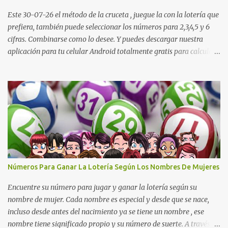
Dorado Noche: 3 4 6 5 7 2 1 1 Lotería Cruz Roja: 4 0 5 9 8 1 6 0
Lotería de Huila: 2 9 4 4 6 1 1 7 Lotería De Manizales: 0 7 1 8 3 0 ...
Este 30-07-26 el método de la cruceta , juegue la con la lotería que
prefiera, también puede seleccionar los números para 2,3,4,5 y 6
cifras. Combinarse como lo desee. Y puedes descargar nuestra
aplicación para tu celular Android totalmente gratis para calcular
la cruceta todos los días aquí: https://goo.gl/b8STkN
Encuentre los mejores números en la cruceta del día 30-07 de
2026. La cruceta le da la oportunidad de escoger o combinar los
números del día para jugar en la lotería de cualquier país. Son
muchos los resultados exitosos de este sistema. Aplique este
sistema en loterías como Powerball, Baloto, Miloto , chances de
Colombia, Nacional, Cash y otras-Pruebe usted mismo y se
sorprenderá de sus resultados. La explicación gráfica de abajo,
además de enseñarle a re alizar la cruceta le muestra varias
Números Para Ganar La Lotería Según Los Nombres De Mujeres
combinaciones muy interesantes para que juegue su lotería
preferida. Los pasos a ...
Encuentre su número para jugar y ganar la lotería según su
nombre de mujer. Cada nombre es especial y desde que se nace,
incluso desde antes del nacimiento ya se tiene un nombre , ese
nombre tiene significado propio y su número de suerte. A través