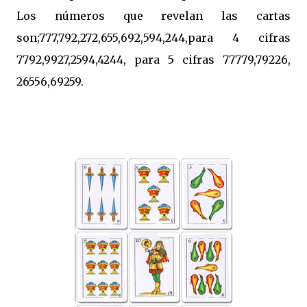
Los números que revelan las cartas
son;777,792,272,655,692,594,244,para 4 cifras
7792,9927,2594,4244, para 5 cifras 77779,79226,
26556,69259.