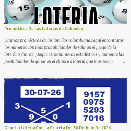
Pronósticos De Las Loterías de Colombia
Últimos pronósticos de las loterías colombianas aquí encontraras
los números con mas probabilidades de salir en el juego de la
lotería o chance, juegue estos números estadísticos y aumente las
posibilidades de ganar en el chance o lotería que mas juega.
Mucha suerte para todos y que se ganen ese premio mayor.
Dorado Día Dorado Tarde Dorado Noche Cruz Roja Huila
Manizales Valle Bogotá Quindio Medellin Santander Risaralda
Boyacá Cundinamarca Tolima Caribeña Dia Caribeña Noche
Sinuano Dia Sinuano Noche Paisita Dia Paisita Noche Culona
Baloto Baloto Revancha Astro Luna Astro Sol Motilon Tarde
Motilon Noche Cauca Meta Cafeterito Tarde Cafeterito Noche
Chontico Dia Chontico Noche Extra de Colombia Lotería Dorado
Día: 6 5 2 8 9 9 7 2 Lotería Dorado Tarde: 5 0 7 3 1 1 1 2 Lotería
Gane La Lotería Con La Cruceta Del 30 De Julio De 2026