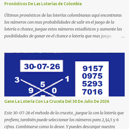
Pronósticos De Las Loterías de Colombia
Últimos pronósticos de las loterías colombianas aquí encontraras
los números con mas probabilidades de salir en el juego de la
lotería o chance, juegue estos números estadísticos y aumente las
posibilidades de ganar en el chance o lotería que mas juega.
Mucha suerte para todos y que se ganen ese premio mayor.
Dorado Día Dorado Tarde Dorado Noche Cruz Roja Huila
Manizales Valle Bogotá Quindio Medellin Santander Risaralda
Boyacá Cundinamarca Tolima Caribeña Dia Caribeña Noche
Sinuano Dia Sinuano Noche Paisita Dia Paisita Noche Culona
Baloto Baloto Revancha Astro Luna Astro Sol Motilon Tarde
Motilon Noche Cauca Meta Cafeterito Tarde Cafeterito Noche
Chontico Dia Chontico Noche Extra de Colombia Lotería Dorado
Día: 6 5 2 8 9 9 7 2 Lotería Dorado Tarde: 5 0 7 3 1 1 1 2 Lotería
Gane La Lotería Con La Cruceta Del 30 De Julio De 2026
Dorado Noche: 3 4 6 5 7 2 1 1 Lotería Cruz Roja: 4 0 5 9 8 1 6 0
Lotería de Huila: 2 9 4 4 6 1 1 7 Lotería De Manizales: 0 7 1 8 3 0 ...
Este 30-07-26 el método de la cruceta , juegue la con la lotería que
prefiera, también puede seleccionar los números para 2,3,4,5 y 6
cifras. Combinarse como lo desee. Y puedes descargar nuestra