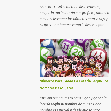
Cauca Meta Cafeterito Tarde Cafeterito
Este 30-07-26 el método de la cruceta ,
Noche Chontico Dia Chontico Noche Extra
juegue la con la lotería que prefiera, también
de Colombia Lotería Dorado Día: 6 5 2 8 9 9
puede seleccionar los números para 2,3,4,5 y
7 2 Lotería Dorado Tarde: 5 0 7 3 1 1 1 2
6 cifras. Combinarse como lo desee. Y puedes
Lotería Dorado Noche: 3 4 6 5 7 2 1 1 Lotería
descargar nuestra aplicación para tu celular
Cruz Roja: 4 0 5 9 8 1 6 0 Lotería de Huila: 2
Android totalmente gratis para calcular la
9 4 4 6 1 1 7 Lotería De Manizales: 0 7 1 8 3 0
cruceta todos los días aquí:
...
https://goo.gl/b8STkN Encuentre los
mejores números en la cruceta del día 30-
07 de 2026. La cruceta le da la oportunidad
de escoger o combinar los números del día
para jugar en la lotería de cualquier país.
Son muchos los resultados exitosos de este
Números Para Ganar La Lotería Según Los
sistema. Aplique este sistema en loterías
Nombres De Mujeres
como Powerball, Baloto, Miloto , chances de
Colombia, Nacional, Cash y otras-Pruebe
Encuentre su número para jugar y ganar la
usted mismo y se sorprenderá de sus
lotería según su nombre de mujer. Cada
resultados. La explicación gráfica de abajo,
nombre es especial y desde que se nace,