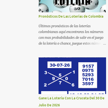
Pronósticos De Las Loterías de Colombia
Últimos pronósticos de las loterías
colombianas aquí encontraras los números
con mas probabilidades de salir en el juego
de la lotería o chance, juegue estos números
estadísticos y aumente las posibilidades de
ganar en el chance o lotería que mas juega.
Mucha suerte para todos y que se ganen ese
premio mayor. Dorado Día Dorado Tarde
Dorado Noche Cruz Roja Huila Manizales
Valle Bogotá Quindio Medellin Santander
Risaralda Boyacá Cundinamarca Tolima
Caribeña Dia Caribeña Noche Sinuano Dia
Sinuano Noche Paisita Dia Paisita Noche
Gane La Lotería Con La Cruceta Del 30 De
Culona Baloto Baloto Revancha Astro Luna
Julio De 2026
Astro Sol Motilon Tarde Motilon Noche