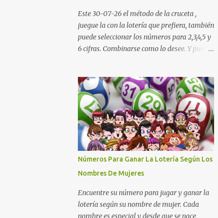
Cauca Meta Cafeterito Tarde Cafeterito
Este 30-07-26 el método de la cruceta ,
Noche Chontico Dia Chontico Noche Extra
juegue la con la lotería que prefiera, también
de Colombia Lotería Dorado Día: 6 5 2 8 9 9
puede seleccionar los números para 2,3,4,5 y
7 2 Lotería Dorado Tarde: 5 0 7 3 1 1 1 2
6 cifras. Combinarse como lo desee. Y puedes
Lotería Dorado Noche: 3 4 6 5 7 2 1 1 Lotería
descargar nuestra aplicación para tu celular
Cruz Roja: 4 0 5 9 8 1 6 0 Lotería de Huila: 2
Android totalmente gratis para calcular la
9 4 4 6 1 1 7 Lotería De Manizales: 0 7 1 8 3 0
cruceta todos los días aquí:
...
https://goo.gl/b8STkN Encuentre los
mejores números en la cruceta del día 30-
07 de 2026. La cruceta le da la oportunidad
de escoger o combinar los números del día
para jugar en la lotería de cualquier país.
Son muchos los resultados exitosos de este
Números Para Ganar La Lotería Según Los
sistema. Aplique este sistema en loterías
Nombres De Mujeres
como Powerball, Baloto, Miloto , chances de
Colombia, Nacional, Cash y otras-Pruebe
Encuentre su número para jugar y ganar la
usted mismo y se sorprenderá de sus
lotería según su nombre de mujer. Cada
resultados. La explicación gráfica de abajo,
nombre es especial y desde que se nace,