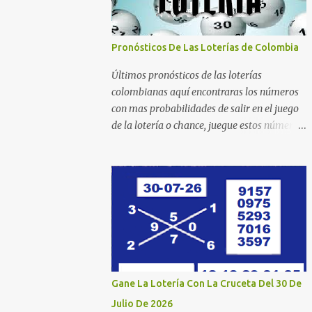
Pronósticos De Las Loterías de Colombia
Últimos pronósticos de las loterías
colombianas aquí encontraras los números
con mas probabilidades de salir en el juego
de la lotería o chance, juegue estos números
estadísticos y aumente las posibilidades de
ganar en el chance o lotería que mas juega.
Mucha suerte para todos y que se ganen ese
premio mayor. Dorado Día Dorado Tarde
Dorado Noche Cruz Roja Huila Manizales
Valle Bogotá Quindio Medellin Santander
Risaralda Boyacá Cundinamarca Tolima
Caribeña Dia Caribeña Noche Sinuano Dia
Sinuano Noche Paisita Dia Paisita Noche
Gane La Lotería Con La Cruceta Del 30 De
Culona Baloto Baloto Revancha Astro Luna
Julio De 2026
Astro Sol Motilon Tarde Motilon Noche