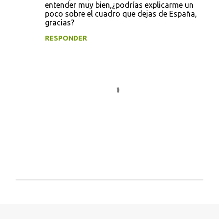
o
entender muy bien,¿podrías explicarme un
poco sobre el cuadro que dejas de España,
m
gracias?
e
RESPONDER
n
t
a
r
i
o
s
P
u
b