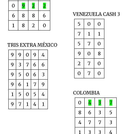
0
9
2
2
VENEZUELA CASH 3
6
8
8
6
5
0
0
1
8
2
0
7
1
1
5
7
0
TRIS EXTRA MÉXICO
9
0
8
9
9
0
9
4
2
7
0
9
3
7
6
6
0
7
0
9
5
0
6
3
9
6
1
7
9
COLOMBIA
1
5
0
5
4
0
4
3
7
9
7
1
4
1
8
6
3
5
4
7
7
3
1
3
3
4