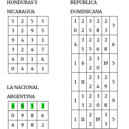
HONDURAS Y
REPÚBLICA
NICARAGUA
DOMINICANA
5
2
5
5
1
2
3
2
2
7
0
2
5
8
3
3
2
9
5
3
2
2
2
9
4
3
1
4
6
5
5
6
8
3
2
4
7
2
3
4
0
1
4
1
6
19
5
2
0
0
4
4
1
2
3
2
1
11
5
2
4
9
LA NACIONAL
1
2
3
2
ARGENTINA
1
9
3
2
0
8
6
8
3
2
2
3
0
9
8
6
1
11
19
5
2
3
6
9
8
2