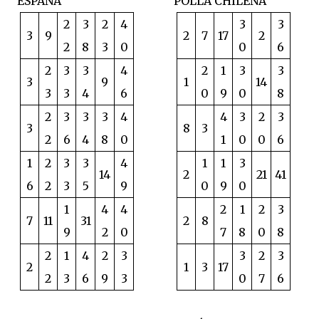
ESPAÑA
POLLA CHILENA
2
3
2
4
3
3
3
9
2
7
17
2
2
8
3
0
0
6
2
3
3
4
2
1
3
3
3
9
1
14
3
3
4
6
0
9
0
8
2
3
3
3
4
4
3
2
3
3
8
3
2
6
4
8
0
1
0
0
6
1
2
3
3
4
1
1
3
14
2
21
41
6
2
3
5
9
0
9
0
1
4
4
2
1
2
3
7
11
31
2
8
9
2
0
7
8
0
8
2
1
4
2
3
3
2
3
2
1
3
17
2
3
6
9
3
0
7
6