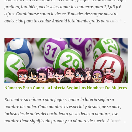
prefiera, también puede seleccionar los números para 2,3,4,5 y 6
cifras. Combinarse como lo desee. Y puedes descargar nuestra
aplicación para tu celular Android totalmente gratis para calcular
la cruceta todos los días aquí: https://goo.gl/b8STkN
Encuentre los mejores números en la cruceta del día 30-07 de
2026. La cruceta le da la oportunidad de escoger o combinar los
números del día para jugar en la lotería de cualquier país. Son
muchos los resultados exitosos de este sistema. Aplique este
sistema en loterías como Powerball, Baloto, Miloto , chances de
Colombia, Nacional, Cash y otras-Pruebe usted mismo y se
sorprenderá de sus resultados. La explicación gráfica de abajo,
además de enseñarle a re alizar la cruceta le muestra varias
Números Para Ganar La Lotería Según Los Nombres De Mujeres
combinaciones muy interesantes para que juegue su lotería
preferida. Los pasos a ...
Encuentre su número para jugar y ganar la lotería según su
nombre de mujer. Cada nombre es especial y desde que se nace,
incluso desde antes del nacimiento ya se tiene un nombre , ese
nombre tiene significado propio y su número de suerte. A través
del nombre se puede descubrir cuál es el carácter de una persona,