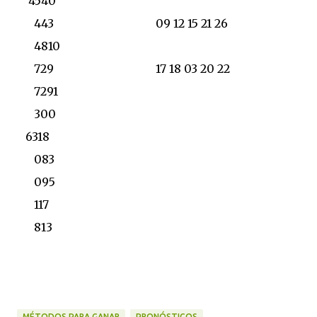
4540
443 09 12 15 21 26
4810
729 17 18 03 20 22
7291
300
6318
083
095
117
813
MÉTODOS PARA GANAR
PRONÓSTICOS