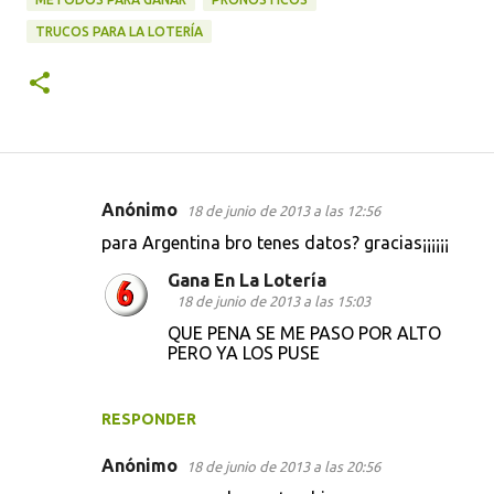
TRUCOS PARA LA LOTERÍA
Anónimo
18 de junio de 2013 a las 12:56
C
para Argentina bro tenes datos? gracias¡¡¡¡¡¡
o
Gana En La Lotería
m
18 de junio de 2013 a las 15:03
e
QUE PENA SE ME PASO POR ALTO
n
PERO YA LOS PUSE
t
a
RESPONDER
r
Anónimo
18 de junio de 2013 a las 20:56
i