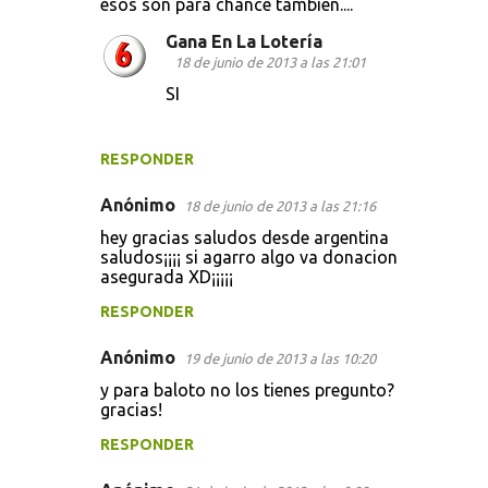
esos son para chance tambien....
o
s
Gana En La Lotería
18 de junio de 2013 a las 21:01
SI
RESPONDER
Anónimo
18 de junio de 2013 a las 21:16
hey gracias saludos desde argentina
saludos¡¡¡¡ si agarro algo va donacion
asegurada XD¡¡¡¡¡
RESPONDER
Anónimo
19 de junio de 2013 a las 10:20
y para baloto no los tienes pregunto?
gracias!
RESPONDER